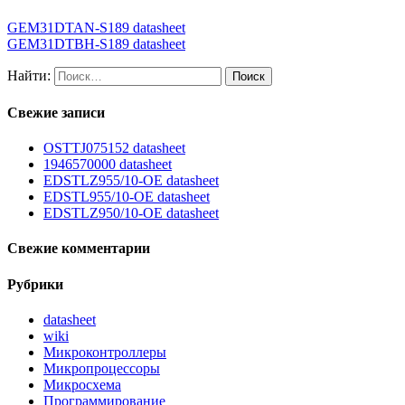
GEM31DTAN-S189 datasheet
GEM31DTBH-S189 datasheet
Найти:
Свежие записи
OSTTJ075152 datasheet
1946570000 datasheet
EDSTLZ955/10-OE datasheet
EDSTL955/10-OE datasheet
EDSTLZ950/10-OE datasheet
Свежие комментарии
Рубрики
datasheet
wiki
Микроконтроллеры
Микропроцессоры
Микросхема
Программирование