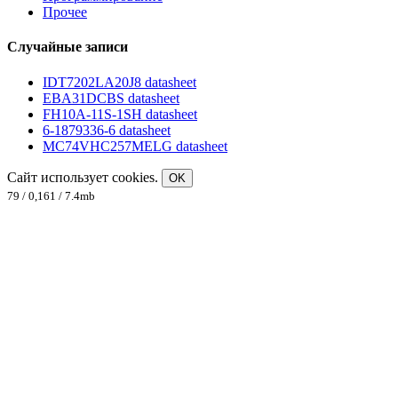
Прочее
Случайные записи
IDT7202LA20J8 datasheet
EBA31DCBS datasheet
FH10A-11S-1SH datasheet
6-1879336-6 datasheet
MC74VHC257MELG datasheet
Сайт использует cookies.
OK
79 / 0,161 / 7.4mb