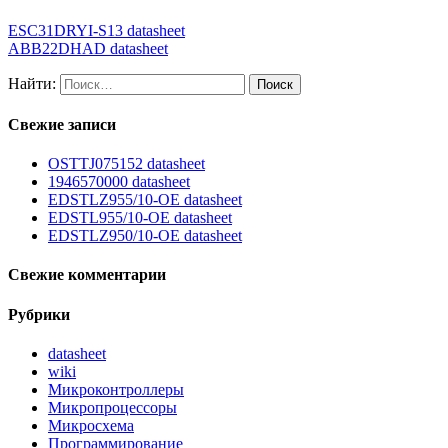
ESC31DRYI-S13 datasheet
ABB22DHAD datasheet
Найти:
Свежие записи
OSTTJ075152 datasheet
1946570000 datasheet
EDSTLZ955/10-OE datasheet
EDSTL955/10-OE datasheet
EDSTLZ950/10-OE datasheet
Свежие комментарии
Рубрики
datasheet
wiki
Микроконтроллеры
Микропроцессоры
Микросхема
Программирование