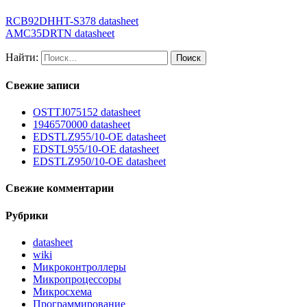
RCB92DHHT-S378 datasheet
AMC35DRTN datasheet
Найти:
Свежие записи
OSTTJ075152 datasheet
1946570000 datasheet
EDSTLZ955/10-OE datasheet
EDSTL955/10-OE datasheet
EDSTLZ950/10-OE datasheet
Свежие комментарии
Рубрики
datasheet
wiki
Микроконтроллеры
Микропроцессоры
Микросхема
Программирование