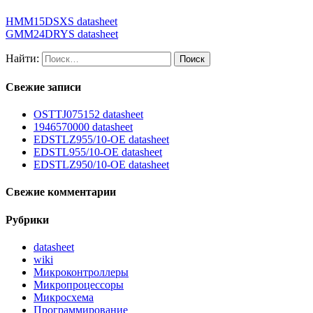
HMM15DSXS datasheet
GMM24DRYS datasheet
Найти:
Свежие записи
OSTTJ075152 datasheet
1946570000 datasheet
EDSTLZ955/10-OE datasheet
EDSTL955/10-OE datasheet
EDSTLZ950/10-OE datasheet
Свежие комментарии
Рубрики
datasheet
wiki
Микроконтроллеры
Микропроцессоры
Микросхема
Программирование