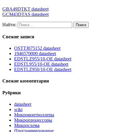
GBA49DTKT datasheet
GCM43DTAS datasheet
Найти:
Свежие записи
OSTTJ075152 datasheet
1946570000 datasheet
EDSTLZ955/10-OE datasheet
EDSTL955/10-OE datasheet
EDSTLZ950/10-OE datasheet
Свежие комментарии
Рубрики
datasheet
wiki
Микроконтроллеры
Микропроцессоры
Микросхема
Программирование