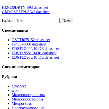
HMC30DRTN-S93 datasheet
GMM36DSEN-S243 datasheet
Найти:
Свежие записи
OSTTJ075152 datasheet
1946570000 datasheet
EDSTLZ955/10-OE datasheet
EDSTL955/10-OE datasheet
EDSTLZ950/10-OE datasheet
Свежие комментарии
Рубрики
datasheet
wiki
Микроконтроллеры
Микропроцессоры
Микросхема
Программирование