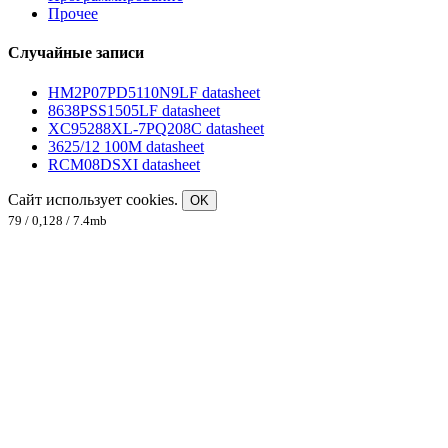
Прочее
Случайные записи
HM2P07PD5110N9LF datasheet
8638PSS1505LF datasheet
XC95288XL-7PQ208C datasheet
3625/12 100M datasheet
RCM08DSXI datasheet
Сайт использует cookies.
OK
79 / 0,128 / 7.4mb