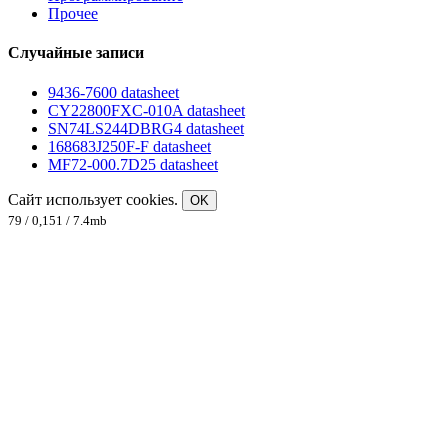
Прочее
Случайные записи
9436-7600 datasheet
CY22800FXC-010A datasheet
SN74LS244DBRG4 datasheet
168683J250F-F datasheet
MF72-000.7D25 datasheet
Сайт использует cookies.
OK
79 / 0,151 / 7.4mb