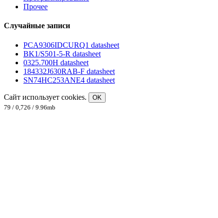
Прочее
Случайные записи
PCA9306IDCURQ1 datasheet
BK1/S501-5-R datasheet
0325.700H datasheet
184332J630RAB-F datasheet
SN74HC253ANE4 datasheet
Сайт использует cookies.
OK
79 / 0,726 / 9.96mb