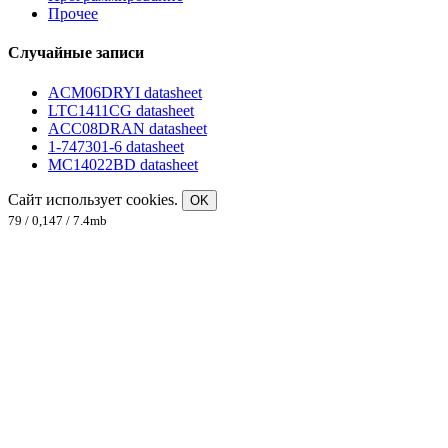
Прочее
Случайные записи
ACM06DRYI datasheet
LTC1411CG datasheet
ACC08DRAN datasheet
1-747301-6 datasheet
MC14022BD datasheet
Сайт использует cookies.
OK
79 / 0,147 / 7.4mb