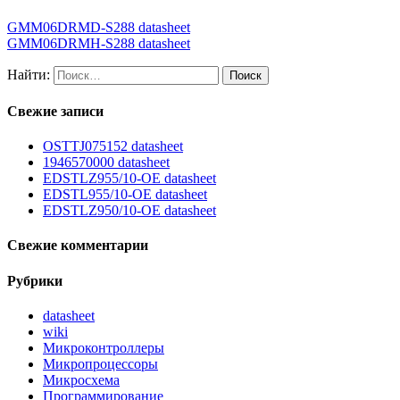
GMM06DRMD-S288 datasheet
GMM06DRMH-S288 datasheet
Найти:
Свежие записи
OSTTJ075152 datasheet
1946570000 datasheet
EDSTLZ955/10-OE datasheet
EDSTL955/10-OE datasheet
EDSTLZ950/10-OE datasheet
Свежие комментарии
Рубрики
datasheet
wiki
Микроконтроллеры
Микропроцессоры
Микросхема
Программирование