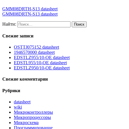
GMM08DRTH-S13 datasheet
GMM08DRTN-S13 datasheet
Найти:
Свежие записи
OSTTJ075152 datasheet
1946570000 datasheet
EDSTLZ955/10-OE datasheet
EDSTL955/10-OE datasheet
EDSTLZ950/10-OE datasheet
Свежие комментарии
Рубрики
datasheet
wiki
Микроконтроллеры
Микропроцессоры
Микросхема
Программирование