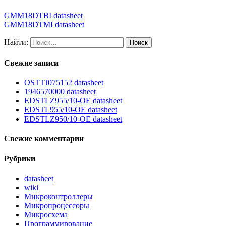
GMM18DTBI datasheet
GMM18DTMI datasheet
Найти:
Свежие записи
OSTTJ075152 datasheet
1946570000 datasheet
EDSTLZ955/10-OE datasheet
EDSTL955/10-OE datasheet
EDSTLZ950/10-OE datasheet
Свежие комментарии
Рубрики
datasheet
wiki
Микроконтроллеры
Микропроцессоры
Микросхема
Программирование