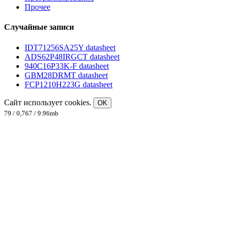
Прочее
Случайные записи
IDT71256SA25Y datasheet
ADS62P48IRGCT datasheet
940C16P33K-F datasheet
GBM28DRMT datasheet
FCP1210H223G datasheet
Сайт использует cookies.
OK
79 / 0,767 / 9.96mb