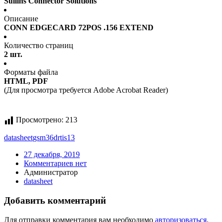
Sullins Connector Solutions
Описание
CONN EDGECARD 72POS .156 EXTEND
Количество страниц
2 шт.
Форматы файла
HTML, PDF
(Для просмотра требуется Adobe Acrobat Reader)
Просмотрено:
213
datasheet
gsm36drtis13
27 декабря, 2019
Комментариев нет
Администратор
datasheet
Добавить комментарий
Для отправки комментария вам необходимо
авторизоваться
.