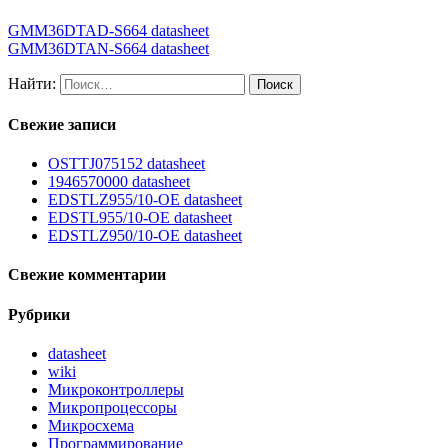
GMM36DTAD-S664 datasheet
GMM36DTAN-S664 datasheet
Найти:
Свежие записи
OSTTJ075152 datasheet
1946570000 datasheet
EDSTLZ955/10-OE datasheet
EDSTL955/10-OE datasheet
EDSTLZ950/10-OE datasheet
Свежие комментарии
Рубрики
datasheet
wiki
Микроконтроллеры
Микропроцессоры
Микросхема
Программирование