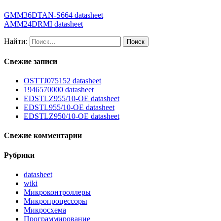
GMM36DTAN-S664 datasheet
AMM24DRMI datasheet
Найти:
Свежие записи
OSTTJ075152 datasheet
1946570000 datasheet
EDSTLZ955/10-OE datasheet
EDSTL955/10-OE datasheet
EDSTLZ950/10-OE datasheet
Свежие комментарии
Рубрики
datasheet
wiki
Микроконтроллеры
Микропроцессоры
Микросхема
Программирование