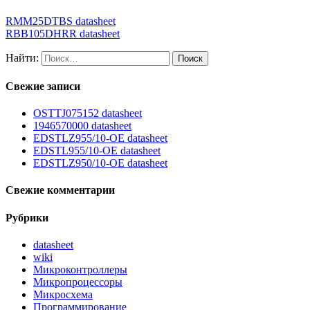
RMM25DTBS datasheet
RBB105DHRR datasheet
Найти:
Свежие записи
OSTTJ075152 datasheet
1946570000 datasheet
EDSTLZ955/10-OE datasheet
EDSTL955/10-OE datasheet
EDSTLZ950/10-OE datasheet
Свежие комментарии
Рубрики
datasheet
wiki
Микроконтроллеры
Микропроцессоры
Микросхема
Программирование