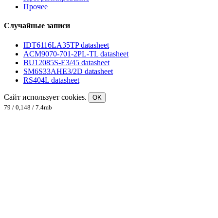
Прочее
Случайные записи
IDT6116LA35TP datasheet
ACM9070-701-2PL-TL datasheet
BU12085S-E3/45 datasheet
SM6S33AHE3/2D datasheet
RS404L datasheet
Сайт использует cookies.
OK
79 / 0,148 / 7.4mb