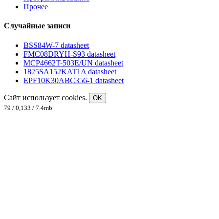
Прочее
Случайные записи
BSS84W-7 datasheet
FMC08DRYH-S93 datasheet
MCP4662T-503E/UN datasheet
1825SA152KAT1A datasheet
EPF10K30ABC356-1 datasheet
Сайт использует cookies.
OK
79 / 0,133 / 7.4mb