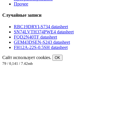
Прочее
Случайные записи
RBC19DRYI-S734 datasheet
SN74LVTH374PWE4 datasheet
FQD2N40TF datasheet
GEM43DSEN-S243 datasheet
FH12A-22S-0.5SH datasheet
Сайт использует cookies.
OK
79 / 0,141 / 7.42mb