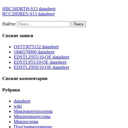
HBC18DRTH-S13 datasheet
RCC20DRES-S13 datasheet
Найти:
Свежие записи
OSTTJ075152 datasheet
1946570000 datasheet
EDSTLZ955/10-OE datasheet
EDSTL955/10-OE datasheet
EDSTLZ950/10-OE datasheet
Свежие комментарии
Рубрики
datasheet
wiki
Микроконтроллеры
Микропроцессоры
Микросхема
Программирование