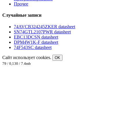
Прочее
Случайные записи
74AVCB324245ZKER datasheet
SN74GTL2107PWR datasheet
EBC13DCSN datasheet
DPM4W1K-F datasheet
74F543SC datasheet
Сайт использует cookies.
OK
79 / 0,130 / 7.4mb