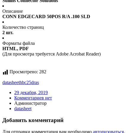
Sullins Connector Solutions
Описание
CONN EDGECARD 50POS R/A .100 SLD
Количество страниц
2 шт.
Форматы файла
HTML, PDF
(Для просмотра требуется Adobe Acrobat Reader)
Просмотрено:
282
datasheet
hbc25dras
29 декабря, 2019
Комментариев нет
Администратор
datasheet
Добавить комментарий
Для отправки комментария вам необходимо
авторизоваться
.