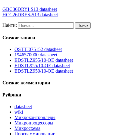
GBC36DRYI-S13 datasheet
HCC26DRES-S13 datasheet
Найти:
Свежие записи
OSTTJ075152 datasheet
1946570000 datasheet
EDSTLZ955/10-OE datasheet
EDSTL955/10-OE datasheet
EDSTLZ950/10-OE datasheet
Свежие комментарии
Рубрики
datasheet
wiki
Микроконтроллеры
Микропроцессоры
Микросхема
Программирование