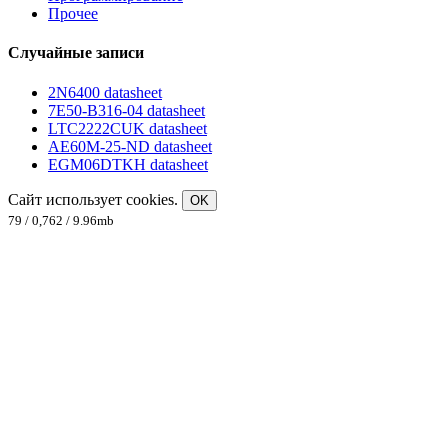
Прочее
Случайные записи
2N6400 datasheet
7E50-B316-04 datasheet
LTC2222CUK datasheet
AE60M-25-ND datasheet
EGM06DTKH datasheet
Сайт использует cookies.
OK
79 / 0,762 / 9.96mb