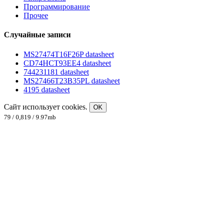
Программирование
Прочее
Случайные записи
MS27474T16F26P datasheet
CD74HCT93EE4 datasheet
744231181 datasheet
MS27466T23B35PL datasheet
4195 datasheet
Сайт использует cookies.
OK
79 / 0,819 / 9.97mb