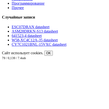
Программирование
Прочее
Случайные записи
ESC07DRAN datasheet
ASM28DRKN-S13 datasheet
641523-4 datasheet
W58-XC4C12A-35 datasheet
CY7C1021BNL-15VXC datasheet
Сайт использует cookies.
OK
79 / 0,139 / 7.4mb