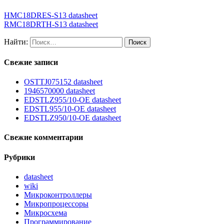
HMC18DRES-S13 datasheet
RMC18DRTH-S13 datasheet
Найти:
Свежие записи
OSTTJ075152 datasheet
1946570000 datasheet
EDSTLZ955/10-OE datasheet
EDSTL955/10-OE datasheet
EDSTLZ950/10-OE datasheet
Свежие комментарии
Рубрики
datasheet
wiki
Микроконтроллеры
Микропроцессоры
Микросхема
Программирование