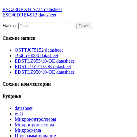
RSC28DRXH-S734 datasheet
ESC40DREI-S13 datasheet
Найти:
Свежие записи
OSTTJ075152 datasheet
1946570000 datasheet
EDSTLZ955/10-OE datasheet
EDSTL955/10-OE datasheet
EDSTLZ950/10-OE datasheet
Свежие комментарии
Рубрики
datasheet
wiki
Микроконтроллеры
Микропроцессоры
Микросхема
Программирование