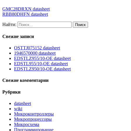
GMC28DRXN datasheet
RBB80DHFN datasheet
Найти:
Свежие записи
OSTTJ075152 datasheet
1946570000 datasheet
EDSTLZ955/10-OE datasheet
EDSTL955/10-OE datasheet
EDSTLZ950/10-OE datasheet
Свежие комментарии
Рубрики
datasheet
wiki
Микроконтроллеры
Микропроцессоры
Микросхема
Программирование