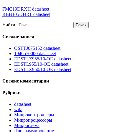
FMC19DRXH datasheet
RBB105DHRT datasheet
Найти:
Свежие записи
OSTTJ075152 datasheet
1946570000 datasheet
EDSTLZ955/10-OE datasheet
EDSTL955/10-OE datasheet
EDSTLZ950/10-OE datasheet
Свежие комментарии
Рубрики
datasheet
wiki
Микроконтроллеры
Микропроцессоры
Микросхема
Программирование