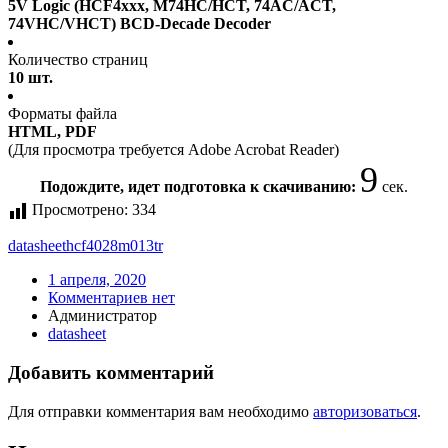
5V Logic (HCF4xxx, M74HC/HCT, 74AC/ACT,
74VHC/VHCT) BCD-Decade Decoder
Количество страниц
10 шт.
Форматы файла
HTML, PDF
(Для просмотра требуется Adobe Acrobat Reader)
9
Подождите, идет подготовка к скачиванию:
сек.
Просмотрено:
334
datasheet
hcf4028m013tr
1 апреля, 2020
Комментариев нет
Администратор
datasheet
Добавить комментарий
Для отправки комментария вам необходимо
авторизоваться
.