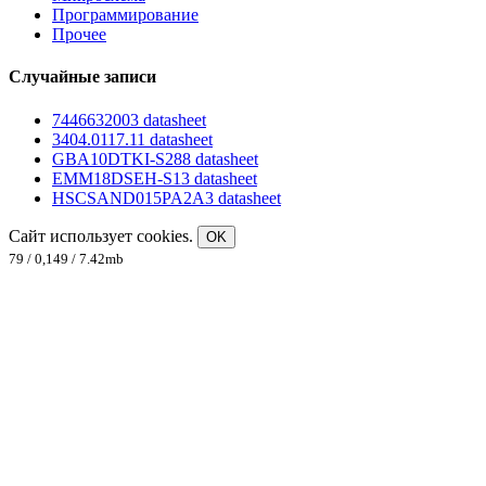
Программирование
Прочее
Случайные записи
7446632003 datasheet
3404.0117.11 datasheet
GBA10DTKI-S288 datasheet
EMM18DSEH-S13 datasheet
HSCSAND015PA2A3 datasheet
Сайт использует cookies.
OK
79 / 0,149 / 7.42mb