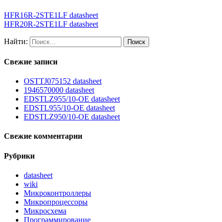
HFR16R-2STE1LF datasheet
HFR20R-2STE1LF datasheet
Найти:
Свежие записи
OSTTJ075152 datasheet
1946570000 datasheet
EDSTLZ955/10-OE datasheet
EDSTL955/10-OE datasheet
EDSTLZ950/10-OE datasheet
Свежие комментарии
Рубрики
datasheet
wiki
Микроконтроллеры
Микропроцессоры
Микросхема
Программирование