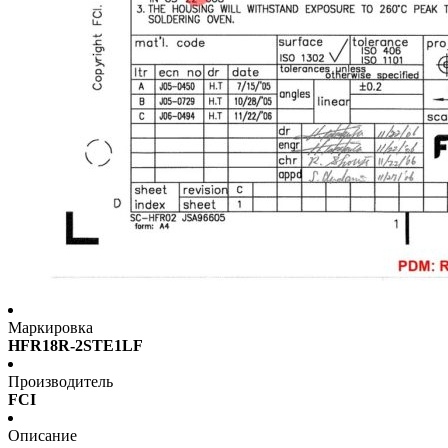
Маркировка
HFR18R-2STE1LF
Производитель
FCI
Описание