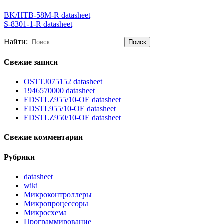
BK/HTB-58M-R datasheet
S-8301-1-R datasheet
Найти:
Свежие записи
OSTTJ075152 datasheet
1946570000 datasheet
EDSTLZ955/10-OE datasheet
EDSTL955/10-OE datasheet
EDSTLZ950/10-OE datasheet
Свежие комментарии
Рубрики
datasheet
wiki
Микроконтроллеры
Микропроцессоры
Микросхема
Программирование