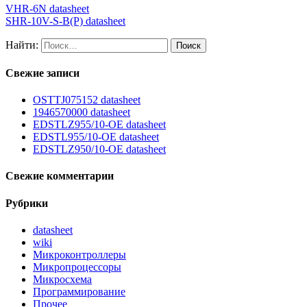
VHR-6N datasheet
SHR-10V-S-B(P) datasheet
Найти:
Свежие записи
OSTTJ075152 datasheet
1946570000 datasheet
EDSTLZ955/10-OE datasheet
EDSTL955/10-OE datasheet
EDSTLZ950/10-OE datasheet
Свежие комментарии
Рубрики
datasheet
wiki
Микроконтроллеры
Микропроцессоры
Микросхема
Программирование
Прочее