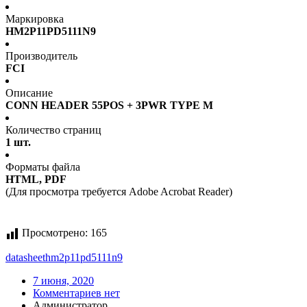
Маркировка
HM2P11PD5111N9
Производитель
FCI
Описание
CONN HEADER 55POS + 3PWR TYPE M
Количество страниц
1 шт.
Форматы файла
HTML, PDF
(Для просмотра требуется Adobe Acrobat Reader)
Просмотрено:
165
datasheet
hm2p11pd5111n9
7 июня, 2020
Комментариев нет
Администратор