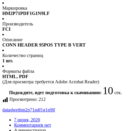
Маркировка
HM2P71PDF1G1N9LF
Производитель
FCI
Описание
CONN HEADER 95POS TYPE B VERT
Количество страниц
1 шт.
Форматы файла
HTML, PDF
(Для просмотра требуется Adobe Acrobat Reader)
10
Подождите, идет подготовка к скачиванию:
сек.
Просмотрено:
212
datasheet
hm2p71pdf1g1n9lf
7 июня, 2020
Комментариев нет
Администратор