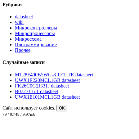
Рубрики
datasheet
wiki
Микроконтроллеры
Микропроцессоры
Микросхема
Программирование
Прочее
Случайные записи
MT28F400B5WG-8 TET TR datasheet
UWX1E220MCL1GB datasheet
FK26C0G2J331J datasheet
B072-016-1 datasheet
UWX1E101MCL1GB datasheet
Сайт использует cookies.
OK
79 / 0,749 / 9.97mb