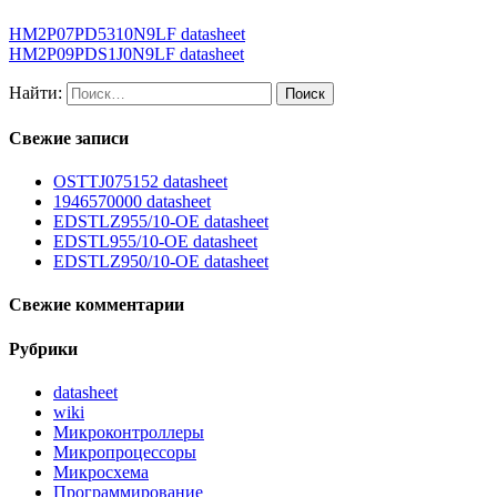
HM2P07PD5310N9LF datasheet
HM2P09PDS1J0N9LF datasheet
Найти:
Свежие записи
OSTTJ075152 datasheet
1946570000 datasheet
EDSTLZ955/10-OE datasheet
EDSTL955/10-OE datasheet
EDSTLZ950/10-OE datasheet
Свежие комментарии
Рубрики
datasheet
wiki
Микроконтроллеры
Микропроцессоры
Микросхема
Программирование