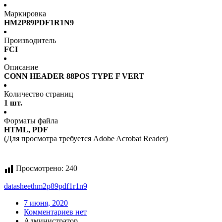
Маркировка
HM2P89PDF1R1N9
Производитель
FCI
Описание
CONN HEADER 88POS TYPE F VERT
Количество страниц
1 шт.
Форматы файла
HTML, PDF
(Для просмотра требуется Adobe Acrobat Reader)
Просмотрено:
240
datasheet
hm2p89pdf1r1n9
7 июня, 2020
Комментариев нет
Администратор