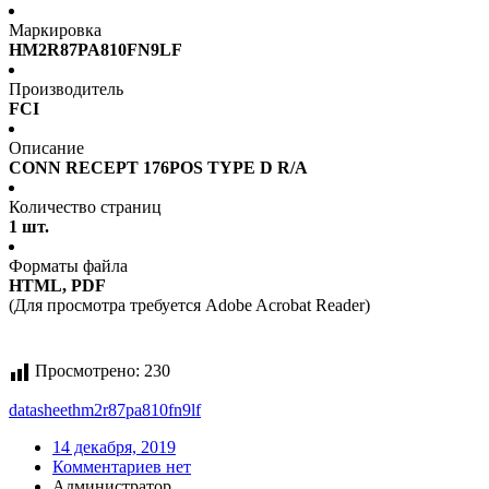
Маркировка
HM2R87PA810FN9LF
Производитель
FCI
Описание
CONN RECEPT 176POS TYPE D R/A
Количество страниц
1 шт.
Форматы файла
HTML, PDF
(Для просмотра требуется Adobe Acrobat Reader)
Просмотрено:
230
datasheet
hm2r87pa810fn9lf
14 декабря, 2019
Комментариев нет
Администратор