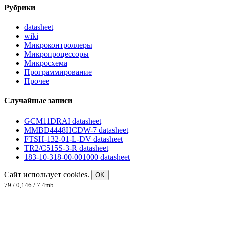
Рубрики
datasheet
wiki
Микроконтроллеры
Микропроцессоры
Микросхема
Программирование
Прочее
Случайные записи
GCM11DRAI datasheet
MMBD4448HCDW-7 datasheet
FTSH-132-01-L-DV datasheet
TR2/C515S-3-R datasheet
183-10-318-00-001000 datasheet
Сайт использует cookies.
OK
79 / 0,146 / 7.4mb