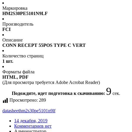
Маркировка
HM2S30PE5101N9LF
Производитель
FCI
Описание
CONN RECEPT 55POS TYPE C VERT
Количество страниц
1 шт.
Форматы файла
HTML, PDF
(Для просмотра требуется Adobe Acrobat Reader)
9
Подождите, идет подготовка к скачиванию:
сек.
Просмотрено:
289
datasheet
hm2s30pe5101n9lf
14 декабря, 2019
Комментариев нет
Администратор