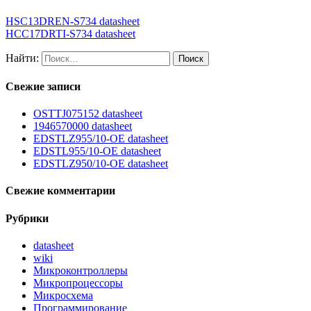
HSC13DREN-S734 datasheet
HCC17DRTI-S734 datasheet
Найти:
Свежие записи
OSTTJ075152 datasheet
1946570000 datasheet
EDSTLZ955/10-OE datasheet
EDSTL955/10-OE datasheet
EDSTLZ950/10-OE datasheet
Свежие комментарии
Рубрики
datasheet
wiki
Микроконтроллеры
Микропроцессоры
Микросхема
Программирование