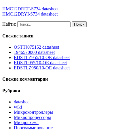
HMC12DREF-S734 datasheet
HMC12DRYI-S734 datasheet
Найти:
Свежие записи
OSTTJ075152 datasheet
1946570000 datasheet
EDSTLZ955/10-OE datasheet
EDSTL955/10-OE datasheet
EDSTLZ950/10-OE datasheet
Свежие комментарии
Рубрики
datasheet
wiki
Микроконтроллеры
Микропроцессоры
Микросхема
Программирование