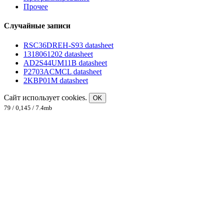
Прочее
Случайные записи
RSC36DREH-S93 datasheet
1318061202 datasheet
AD2S44UM11B datasheet
P2703ACMCL datasheet
2KBP01M datasheet
Сайт использует cookies.
OK
79 / 0,145 / 7.4mb