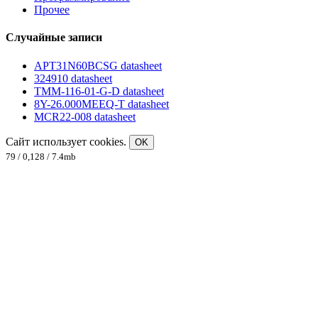
Прочее
Случайные записи
APT31N60BCSG datasheet
324910 datasheet
TMM-116-01-G-D datasheet
8Y-26.000MEEQ-T datasheet
MCR22-008 datasheet
Сайт использует cookies.
OK
79 / 0,128 / 7.4mb