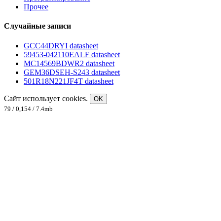
Прочее
Случайные записи
GCC44DRYI datasheet
59453-042110EALF datasheet
MC14569BDWR2 datasheet
GEM36DSEH-S243 datasheet
501R18N221JF4T datasheet
Сайт использует cookies.
OK
79 / 0,154 / 7.4mb