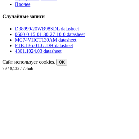
Прочее
Случайные записи
D38999/20WB98SDL datasheet
0660-0-15-01-30-27-10-0 datasheet
MC74VHCT139AM datasheet
FTE-136-01-G-DH datasheet
4301.1024.03 datasheet
Сайт использует cookies.
OK
79 / 0,133 / 7.4mb